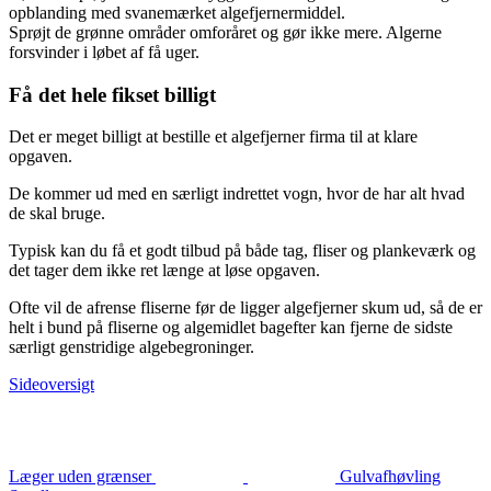
opblanding med svanemærket algefjernermiddel.
Sprøjt de grønne områder omforåret og gør ikke mere. Algerne
forsvinder i løbet af få uger.
Få det hele fikset billigt
Det er meget billigt at bestille et algefjerner firma til at klare
opgaven.
De kommer ud med en særligt indrettet vogn, hvor de har alt hvad
de skal bruge.
Typisk kan du få et godt tilbud på både tag, fliser og plankeværk og
det tager dem ikke ret længe at løse opgaven.
Ofte vil de afrense fliserne før de ligger algefjerner skum ud, så de er
helt i bund på fliserne og algemidlet bagefter kan fjerne de sidste
særligt genstridige algebegroninger.
Sideoversigt
Læger uden grænser
Gulvafhøvling