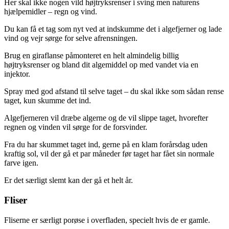
Her skal ikke nogen vild højtryksrenser i sving men naturens
hjælpemidler – regn og vind.
Du kan få et tag som nyt ved at indskumme det i algefjerner og lade
vind og vejr sørge for selve afrensningen.
Brug en giraflanse påmonteret en helt almindelig billig
højtryksrenser og bland dit algemiddel op med vandet via en
injektor.
Spray med god afstand til selve taget – du skal ikke som sådan rense
taget, kun skumme det ind.
Algefjerneren vil dræbe algerne og de vil slippe taget, hvorefter
regnen og vinden vil sørge for de forsvinder.
Fra du har skummet taget ind, gerne på en klam forårsdag uden
kraftig sol, vil der gå et par måneder før taget har fået sin normale
farve igen.
Er det særligt slemt kan der gå et helt år.
Fliser
Fliserne er særligt porøse i overfladen, specielt hvis de er gamle.