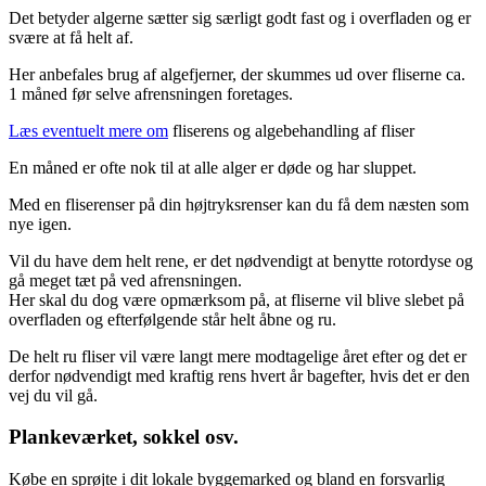
Det betyder algerne sætter sig særligt godt fast og i overfladen og er
svære at få helt af.
Her anbefales brug af algefjerner, der skummes ud over fliserne ca.
1 måned før selve afrensningen foretages.
Læs eventuelt mere om
fliserens og algebehandling af fliser
En måned er ofte nok til at alle alger er døde og har sluppet.
Med en fliserenser på din højtryksrenser kan du få dem næsten som
nye igen.
Vil du have dem helt rene, er det nødvendigt at benytte rotordyse og
gå meget tæt på ved afrensningen.
Her skal du dog være opmærksom på, at fliserne vil blive slebet på
overfladen og efterfølgende står helt åbne og ru.
De helt ru fliser vil være langt mere modtagelige året efter og det er
derfor nødvendigt med kraftig rens hvert år bagefter, hvis det er den
vej du vil gå.
Plankeværket, sokkel osv.
Købe en sprøjte i dit lokale byggemarked og bland en forsvarlig