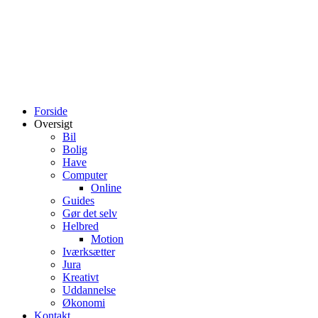
Forside
Oversigt
Bil
Bolig
Have
Computer
Online
Guides
Gør det selv
Helbred
Motion
Iværksætter
Jura
Kreativt
Uddannelse
Økonomi
Kontakt