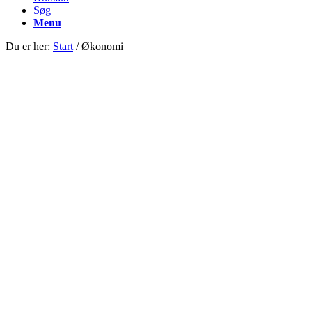
Søg
Menu
Du er her:
Start
/
Økonomi