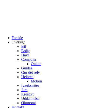
Forside
Oversigt
Bil
Bolig
Have
Computer
Online
Guides
Gør det selv
Helbred
Motion
Iværksætter
Jura
Kreativt
Uddannelse
Økonomi
Kontakt