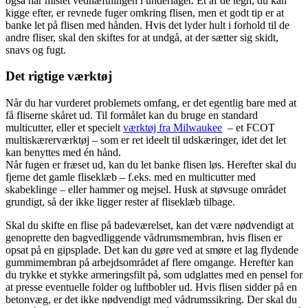
også har mistet vedhæftningen i underlaget. Et af de tegn, du kan
kigge efter, er revnede fuger omkring flisen, men et godt tip er at
banke let på flisen med hånden. Hvis det lyder hult i forhold til de
andre fliser, skal den skiftes for at undgå, at der sætter sig skidt,
snavs og fugt.
Det rigtige værktøj
Når du har vurderet problemets omfang, er det egentlig bare med at
få fliserne skåret ud. Til formålet kan du bruge en standard
multicutter, eller et specielt
værktøj fra Milwaukee
– et FCOT
multiskærerværktøj – som er ret ideelt til udskæringer, idet det let
kan benyttes med én hånd.
Når fugen er fræset ud, kan du let banke flisen løs. Herefter skal du
fjerne det gamle fliseklæb – f.eks. med en multicutter med
skabeklinge – eller hammer og mejsel. Husk at støvsuge området
grundigt, så der ikke ligger rester af fliseklæb tilbage.
Skal du skifte en flise på badeværelset, kan det være nødvendigt at
genoprette den bagvedliggende vådrumsmembran, hvis flisen er
opsat på en gipsplade. Det kan du gøre ved at smøre et lag flydende
gummimembran på arbejdsområdet af flere omgange. Herefter kan
du trykke et stykke armeringsfilt på, som udglattes med en pensel for
at presse eventuelle folder og luftbobler ud. Hvis flisen sidder på en
betonvæg, er det ikke nødvendigt med vådrumssikring. Der skal du