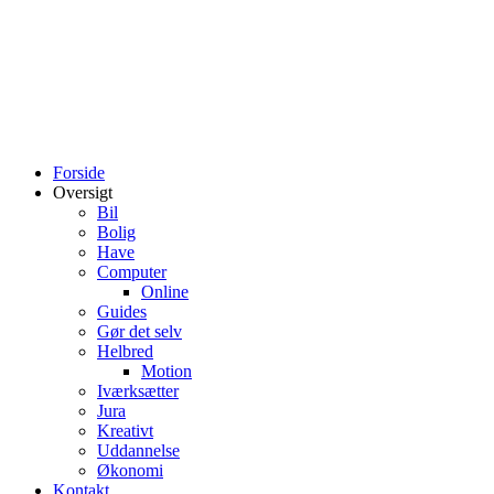
Forside
Oversigt
Bil
Bolig
Have
Computer
Online
Guides
Gør det selv
Helbred
Motion
Iværksætter
Jura
Kreativt
Uddannelse
Økonomi
Kontakt