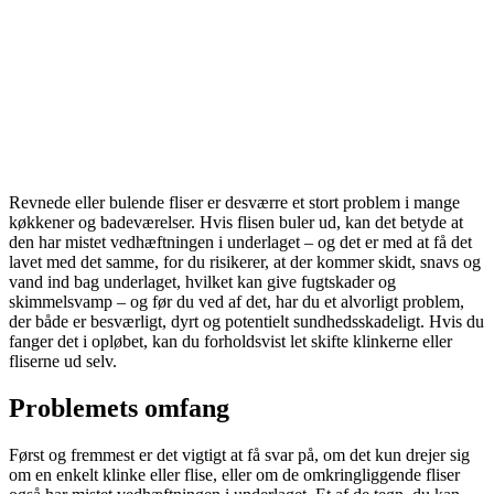
Revnede eller bulende fliser er desværre et stort problem i mange
køkkener og badeværelser. Hvis flisen buler ud, kan det betyde at
den har mistet vedhæftningen i underlaget – og det er med at få det
lavet med det samme, for du risikerer, at der kommer skidt, snavs og
vand ind bag underlaget, hvilket kan give fugtskader og
skimmelsvamp – og før du ved af det, har du et alvorligt problem,
der både er besværligt, dyrt og potentielt sundhedsskadeligt. Hvis du
fanger det i opløbet, kan du forholdsvist let skifte klinkerne eller
fliserne ud selv.
Problemets omfang
Først og fremmest er det vigtigt at få svar på, om det kun drejer sig
om en enkelt klinke eller flise, eller om de omkringliggende fliser