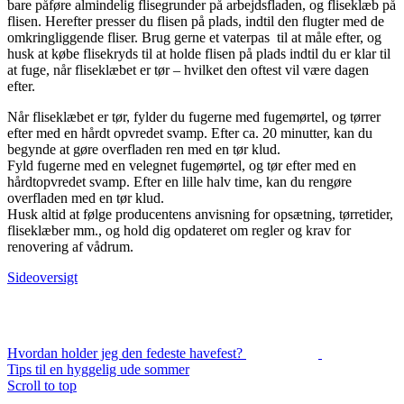
bare påføre almindelig flisegrunder på arbejdsfladen, og fliseklæb på
flisen. Herefter presser du flisen på plads, indtil den flugter med de
omkringliggende fliser. Brug gerne et vaterpas til at måle efter, og
husk at købe flisekryds til at holde flisen på plads indtil du er klar til
at fuge, når fliseklæbet er tør – hvilket den oftest vil være dagen
efter.
Når fliseklæbet er tør, fylder du fugerne med fugemørtel, og tørrer
efter med en hårdt opvredet svamp. Efter ca. 20 minutter, kan du
begynde at gøre overfladen ren med en tør klud.
Fyld fugerne med en velegnet fugemørtel, og tør efter med en
hårdtopvredet svamp. Efter en lille halv time, kan du rengøre
overfladen med en tør klud.
Husk altid at følge producentens anvisning for opsætning, tørretider,
fliseklæber mm., og hold dig opdateret om regler og krav for
renovering af vådrum.
Sideoversigt
Hvordan holder jeg den fedeste havefest?
Tips til en hyggelig ude sommer
Scroll to top