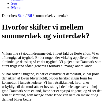
Søg
Menu
Du er her:
Start
/
Bil
/
sommerdæk vinterdæk
Hvorfor skifter vi mellem
sommerdæk og vinterdæk?
Vi kan lige så godt indrømme det, i hvert fald de fleste af os: Vi er
afhængige af tryghed. Er der noget, der virkelig appellerer til den
almindelige dansker, så er det tryghed. Vi plejer at se Danmark som
et ret trygt land sådan generelt i forhold til mange andre lande.
Vi har orden i tingene, vi har et veludviklet demokrati, vi har politi,
der sikrer, at loven bliver holdt, og der hersker ingen form for
korruption i landets ledelse. Vi har retssikkerhed, hvor vi er
uskyldige til det modsatte er bevist, og i det hele taget ser vi i høj
grad Danmark som et land, hvor der er styr på tingene, og vi ser det
som et samfund, som mange andre lande kan lære en masse af og
dermed bliver bedre.