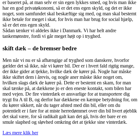
er baseret på, at man selv er sin egen lykkes smed, og hvis man ikke
har en god privatøkonomi, så er det ens egen skyld, og det er ikke
noget, som samfundet skal beskæftige sig med, og man skal bestemt
ikke betale for meget i skat, for hvis man har brug for social hjælp,
så er det ens egen skyld.
Sådan tænker vi aldeles ikke i Danmark. Vi har helt andre
tankemønstre, fordi vi går meget højt op i tryghed.
skift dæk – de bremser bedre
Men når vi nu er så afhængige af tryghed som danskere, hvorfor
gælder det så ikke, når vi kører bil. Der er i hvert fald rigtig mange,
der ikke gider at tjekke, hvilke dæk de kører på. Nogle har måske
ikke skiftet dem i årevis, og nogle aner måske ikke noget om,
hvilken slags dæk de kører på. Dette er bestemt en skam, for man
skal tænke på, at dækkene jo er den eneste kontakt, som bilen har
med vejen. De fire vinterdæk er ansvarlige for at transportere dig
trygt fra A til B, og derfor har dækkene en kæmpe betydning for, om
du kører sikkert, når du tager afsted med din bil, eller om du
potentielt er i fare for at miste herredømmet over din bil hvert øjeblik
det skal være, for så radikalt galt kan det gå, hvis der bare er en
smule slaphed og sløvhed omkring det at tjekke sine vinterdæk.
Læs mere klik her