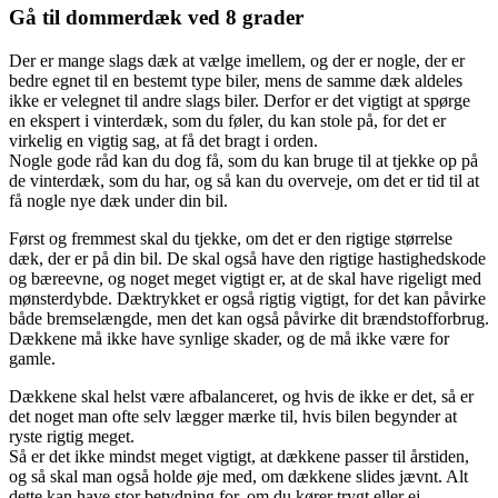
Gå til dommerdæk ved 8 grader
Der er mange slags dæk at vælge imellem, og der er nogle, der er
bedre egnet til en bestemt type biler, mens de samme dæk aldeles
ikke er velegnet til andre slags biler. Derfor er det vigtigt at spørge
en ekspert i vinterdæk, som du føler, du kan stole på, for det er
virkelig en vigtig sag, at få det bragt i orden.
Nogle gode råd kan du dog få, som du kan bruge til at tjekke op på
de vinterdæk, som du har, og så kan du overveje, om det er tid til at
få nogle nye dæk under din bil.
Først og fremmest skal du tjekke, om det er den rigtige størrelse
dæk, der er på din bil. De skal også have den rigtige hastighedskode
og bæreevne, og noget meget vigtigt er, at de skal have rigeligt med
mønsterdybde. Dæktrykket er også rigtig vigtigt, for det kan påvirke
både bremselængde, men det kan også påvirke dit brændstofforbrug.
Dækkene må ikke have synlige skader, og de må ikke være for
gamle.
Dækkene skal helst være afbalanceret, og hvis de ikke er det, så er
det noget man ofte selv lægger mærke til, hvis bilen begynder at
ryste rigtig meget.
Så er det ikke mindst meget vigtigt, at dækkene passer til årstiden,
og så skal man også holde øje med, om dækkene slides jævnt. Alt
dette kan have stor betydning for, om du kører trygt eller ej.