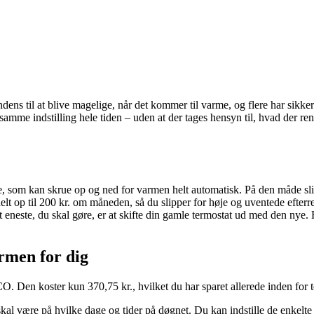
ens til at blive magelige, når det kommer til varme, og flere har sikkert 
mme indstilling hele tiden – uden at der tages hensyn til, hvad der rent 
 som kan skrue op og ned for varmen helt automatisk. På den måde slipp
helt op til 200 kr. om måneden, så du slipper for høje og uventede efterr
 eneste, du skal gøre, er at skifte din gamle termostat ud med den nye. H
armen for dig
Den koster kun 370,75 kr., hvilket du har sparet allerede inden for 
 skal være på hvilke dage og tider på døgnet. Du kan indstille de enkelte