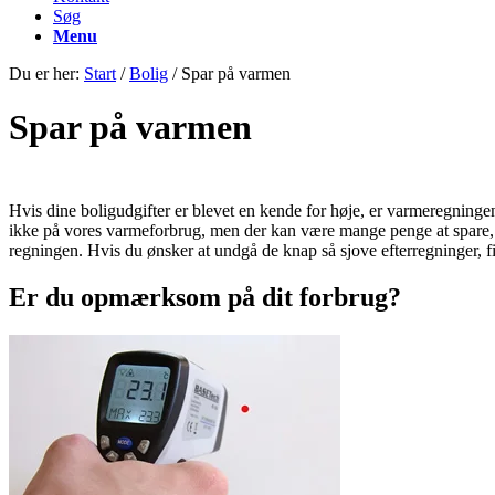
Søg
Menu
Du er her:
Start
/
Bolig
/
Spar på varmen
Spar på varmen
Hvis dine boligudgifter er blevet en kende for høje, er varmeregning
ikke på vores varmeforbrug, men der kan være mange penge at spare, 
regningen. Hvis du ønsker at undgå de knap så sjove efterregninger, fi
Er du opmærksom på dit forbrug?