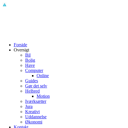
Forside
Oversigt
Bil
Bolig
Have
Computer
Online
Guides
Gør det selv
Helbred
Motion
Iværksætter
Jura
Kreativt
Uddannelse
Økonomi
Kontakt