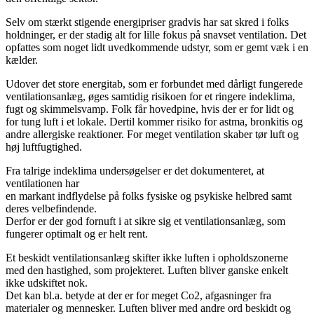
Selv om stærkt stigende energipriser gradvis har sat skred i folks
holdninger, er der stadig alt for lille fokus på snavset ventilation. Det
opfattes som noget lidt uvedkommende udstyr, som er gemt væk i en
kælder.
Udover det store energitab, som er forbundet med dårligt fungerede
ventilationsanlæg, øges samtidig risikoen for et ringere indeklima,
fugt og skimmelsvamp. Folk får hovedpine, hvis der er for lidt og
for tung luft i et lokale. Dertil kommer risiko for astma, bronkitis og
andre allergiske reaktioner. For meget ventilation skaber tør luft og
høj luftfugtighed.
Fra talrige indeklima undersøgelser er det dokumenteret, at
ventilationen har
en markant indflydelse på folks fysiske og psykiske helbred samt
deres velbefindende.
Derfor er der god fornuft i at sikre sig et ventilationsanlæg, som
fungerer optimalt og er helt rent.
Et beskidt ventilationsanlæg skifter ikke luften i opholdszonerne
med den hastighed, som projekteret. Luften bliver ganske enkelt
ikke udskiftet nok.
Det kan bl.a. betyde at der er for meget Co2, afgasninger fra
materialer og mennesker. Luften bliver med andre ord beskidt og