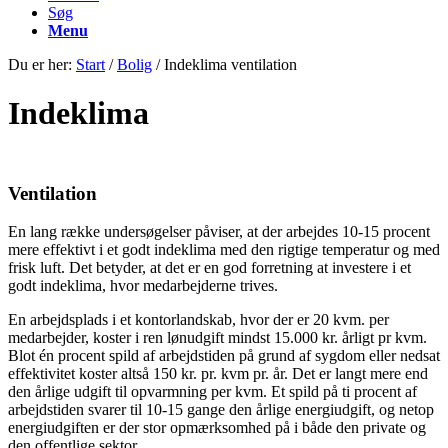
Søg
Menu
Du er her:
Start
/
Bolig
/
Indeklima ventilation
Indeklima
Ventilation
En lang række undersøgelser påviser, at der arbejdes 10-15 procent
mere effektivt i et godt indeklima med den rigtige temperatur og med
frisk luft. Det betyder, at det er en god forretning at investere i et
godt indeklima, hvor medarbejderne trives.
En arbejdsplads i et kontorlandskab, hvor der er 20 kvm. per
medarbejder, koster i ren lønudgift mindst 15.000 kr. årligt pr kvm.
Blot én procent spild af arbejdstiden på grund af sygdom eller nedsat
effektivitet koster altså 150 kr. pr. kvm pr. år. Det er langt mere end
den årlige udgift til opvarmning per kvm. Et spild på ti procent af
arbejdstiden svarer til 10-15 gange den årlige energiudgift, og netop
energiudgiften er der stor opmærksomhed på i både den private og
den offentlige sektor.