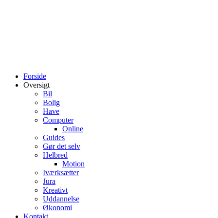
Forside
Oversigt
Bil
Bolig
Have
Computer
Online
Guides
Gør det selv
Helbred
Motion
Iværksætter
Jura
Kreativt
Uddannelse
Økonomi
Kontakt