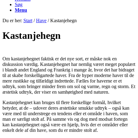
Søg
Menu
Du er her:
Start
/
Have
/
Kastanjehegn
Kastanjehegn
Om kastanjehegnet faktisk er det nye sort, er måske nok en
diskussion værdig. Kastanjehegnet har nemlig været meget populært
i blandt andet England og Frankrig i mange år, hvor det har bidraget
til at skabe forskelligartede haver. Fra de hyper moderne haver til de
mere rustikke og tilfældigt indrettede. Fælles for haverne er et
udtryk, som bringer minder frem om sol og varme, regn og storm. Et
æstetisk udtryk, der viser en samhørighed med naturen.
Kastanjehegnet kan bruges til flere forskellige formål, hvilket
betyder, at de – udover deres æstetiske smukke udtryk – også kan
være med til understrege en tendens eller et område i haven, som
man er særligt stolt af. På samme vis og dog med modsat fortegn
kan kastanjehegnet også være en hjælp, hvis der er områder eller
enkelt dele af din have, som du er mindre stolt af.