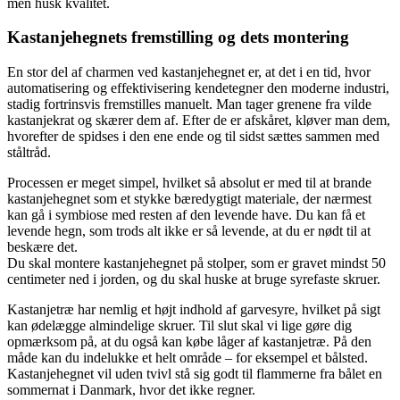
men husk kvalitet.
Kastanjehegnets fremstilling og dets montering
En stor del af charmen ved kastanjehegnet er, at det i en tid, hvor
automatisering og effektivisering kendetegner den moderne industri,
stadig fortrinsvis fremstilles manuelt. Man tager grenene fra vilde
kastanjekrat og skærer dem af. Efter de er afskåret, kløver man dem,
hvorefter de spidses i den ene ende og til sidst sættes sammen med
ståltråd.
Processen er meget simpel, hvilket så absolut er med til at brande
kastanjehegnet som et stykke bæredygtigt materiale, der nærmest
kan gå i symbiose med resten af den levende have. Du kan få et
levende hegn, som trods alt ikke er så levende, at du er nødt til at
beskære det.
Du skal montere kastanjehegnet på stolper, som er gravet mindst 50
centimeter ned i jorden, og du skal huske at bruge syrefaste skruer.
Kastanjetræ har nemlig et højt indhold af garvesyre, hvilket på sigt
kan ødelægge almindelige skruer. Til slut skal vi lige gøre dig
opmærksom på, at du også kan købe låger af kastanjetræ. På den
måde kan du indelukke et helt område – for eksempel et bålsted.
Kastanjehegnet vil uden tvivl stå sig godt til flammerne fra bålet en
sommernat i Danmark, hvor det ikke regner.