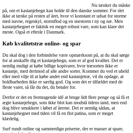
Nu tænker du måske
på, om et kastanjehegn kan holde til den danske sommer. For slet
ikke at tænke på resten af året, hvor vi konstant er udsat for storme
med navne, regnskyl, stormflod og en snestorm i ny og næ. Men
kastanjehegnet er faktisk en meget robust vare, som kan klare det
meste. Også et efterår i Danmark.
Køb kvalitetstræ online- og spar
Du skal dog i den forbindelse være opmærksom på, at du skal sørge
for at anskaffe dig et kastanjehegn, som er af god kvalitet. Det er
nemlig muligt at købe billige kopivarer, hvor træsorten ikke er
kastanje, med derimod af alle andre sorter. Kommer du ved et uheld
eller med vilje til at købe andet end kastanjetræ, vil du opdage, at
holdbarheden ikke er særlig god. Og som det er tilfældet med de
fleste varer, så får du det, du betaler for.
Derfor er det en fremragende idé at bruge lidt flere penge og så få et
ægte kastanjehegn, som ikke blot kan modstå tidens tand, men end
dog blive smukkere i løbet af årerne. Det er nemlig sådan, at
kastanjehegnet med tiden vil få en flot patina, som er meget
klædelig.
Surf rundt online og sammenlign priserne, der er masser at spare,